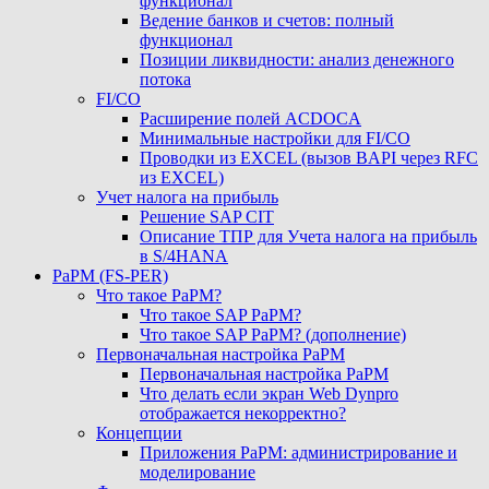
функционал
Ведение банков и счетов: полный
функционал
Позиции ликвидности: анализ денежного
потока
FI/CO
Расширение полей ACDOCA
Минимальные настройки для FI/CO
Проводки из EXCEL (вызов BAPI через RFC
из EXCEL)
Учет налога на прибыль
Решение SAP CIT
Описание ТПР для Учета налога на прибыль
в S/4HANA
PaPM (FS-PER)
Что такое PaPM?
Что такое SAP PaPM?
Что такое SAP PaPM? (дополнение)
Первоначальная настройка PaPM
Первоначальная настройка PaPM
Что делать если экран Web Dynpro
отображается некорректно?
Концепции
Приложения PaPM: администрирование и
моделирование