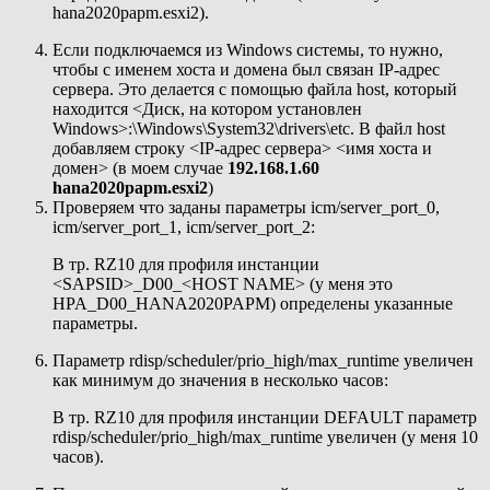
hana2020papm.esxi2).
Если подключаемся из Windows системы, то нужно,
чтобы с именем хоста и домена был связан IP-адрес
сервера. Это делается с помощью файла host, который
находится <Диск, на котором установлен
Windows>:\Windows\System32\drivers\etc. В файл host
добавляем строку <IP-адрес сервера> <имя хоста и
домен> (в моем случае
192.168.1.60
hana2020papm.esxi2
)
Проверяем что заданы параметры icm/server_port_0,
icm/server_port_1, icm/server_port_2:
В тр. RZ10 для профиля инстанции
<SAPSID>_D00_<HOST NAME> (у меня это
HPA_D00_HANA2020PAPM) определены указанные
параметры.
Параметр rdisp/scheduler/prio_high/max_runtime увеличен
как минимум до значения в несколько часов:
В тр. RZ10 для профиля инстанции DEFAULT параметр
rdisp/scheduler/prio_high/max_runtime увеличен (у меня 10
часов).