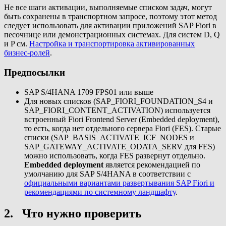
Не все шаги активации, выполняемые списком задач, могут
быть сохранены в транспортном запросе, поэтому этот метод
следует использовать для активации приложений SAP Fiori в
песочнице или демонстрационных системах. Для систем D, Q
и P см.
Настройка и транспортировка активированных
бизнес-ролей
.
Предпосылки
SAP S/4HANA 1709 FPS01 или выше
Для новых списков (SAP_FIORI_FOUNDATION_S4 и
SAP_FIORI_CONTENT_ACTIVATION) используется
встроенный Fiori Frontend Server (Embedded deployment),
то есть, когда нет отдельного сервера Fiori (FES). Старые
списки (SAP_BASIS_ACTIVATE_ICF_NODES и
SAP_GATEWAY_ACTIVATE_ODATA_SERV для FES)
можно использовать, когда FES развернут отдельно.
Embedded deployment
является рекомендацией по
умолчанию для SAP S/4HANA в соответствии с
официальными вариантами развертывания SAP Fiori и
рекомендациями по системному ландшафту
.
2. Что нужно проверить