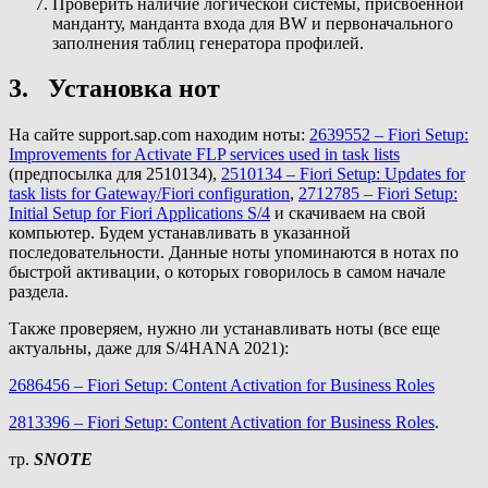
Проверить наличие логической системы, присвоенной
манданту, манданта входа для BW и первоначального
заполнения таблиц генератора профилей.
3. Установка нот
На сайте support.sap.com находим ноты:
2639552 – Fiori Setup:
Improvements for Activate FLP services used in task lists
(предпосылка для 2510134),
2510134 – Fiori Setup: Updates for
task lists for Gateway/Fiori configuration
,
2712785 – Fiori Setup:
Initial Setup for Fiori Applications S/4
и скачиваем на свой
компьютер. Будем устанавливать в указанной
последовательности. Данные ноты упоминаются в нотах по
быстрой активации, о которых говорилось в самом начале
раздела.
Также проверяем, нужно ли устанавливать ноты (все еще
актуальны, даже для S/4HANA 2021):
2686456 – Fiori Setup: Content Activation for Business Roles
2813396 – Fiori Setup: Content Activation for Business Roles
.
тр.
SNOTE