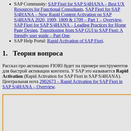
SAP Community:
SAP Fiori for SAP S/4HANA – Best UX
Resources for Functional Consultants
,
SAP Fiori for SAP
S/4HANA – New Rapid Content Activation on SAP
S/4HANA 2020, 1909, 1809 & 1709 – Part 1 – Overview
,
SAP Fiori for SAP S/4HANA – Leading Practices for Home
Page Design
,
Transitioning from SAP GUI to SAP Fiori: A
friendly user guide – Part One
.
SAP Help Portal:
Rapid Activation of SAP Fiori
.
1. Теория вопроса
Рассказ про активацию FIORI будет на примере инструментов
для быстрой активации контента. У SAP это называется
Rapid
Activation
(Rapid Activation for SAP Fiori in SAP S/4HANA).
Центральная нота
2902673 – Rapid Activation for SAP Fiori in
SAP S/4HANA – Overview
.