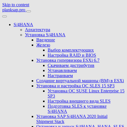
Skip to content
planksap.pro
S/4HANA
Архитектура
Установка S/4HANA
Введение
Железо
Выбор комплектующих
Настройка RAID и BIOS
Установка гипервизора ESXi 6.7
Скачиваем дистрибутив
Устанавливаем
Настраиваем
Создание виртуальной машины (ВМ) в ESXi
Установка и настройка ОС SLES 15 SP3
Установка ОС SUSE Linux Enterprise 15
SP3
Настройка внешнего вида SLES
Подготовка SLES к установке
S/4HANA
Установка SAP S/4HANA 2020 Initial
Shipment Stack
Остановка и запуск S/4HANA, HANA, SLES