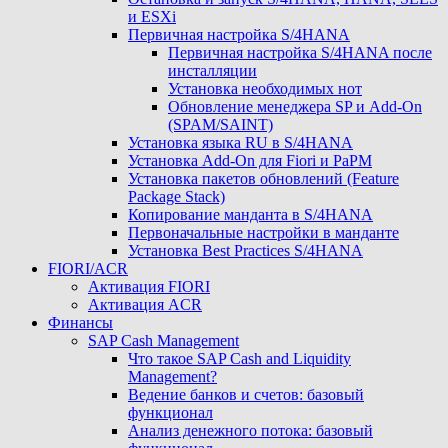
и ESXi
Первичная настройка S/4HANA
Первичная настройка S/4HANA после
инсталляции
Установка необходимых нот
Обновление менеджера SP и Add-On
(SPAM/SAINT)
Установка языка RU в S/4HANA
Установка Add-On для Fiori и PaPM
Установка пакетов обновлений (Feature
Package Stack)
Копирование манданта в S/4HANA
Первоначальные настройки в манданте
Установка Best Practices S/4HANA
FIORI/ACR
Активация FIORI
Активация ACR
Финансы
SAP Cash Management
Что такое SAP Cash and Liquidity
Management?
Ведение банков и счетов: базовый
функционал
Анализ денежного потока: базовый