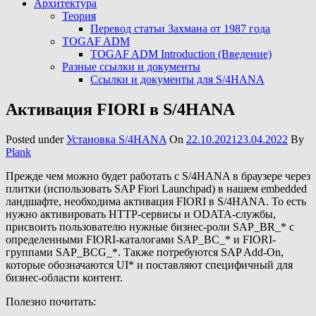
Архитектура
Теория
Перевод статьи Захмана от 1987 года
TOGAF ADM
TOGAF ADM Introduction (Введение)
Разные ссылки и документы
Ссылки и документы для S/4HANA
Активация FIORI в S/4HANA
Posted under
Установка S/4HANA
On
22.10.2021
23.04.2022
By
Plank
Прежде чем можно будет работать с S/4HANA в браузере через
плитки (использовать SAP Fiori Launchpad) в нашем embedded
ландшафте, необходима активация FIORI в S/4HANA. То есть
нужно активировать HTTP-сервисы и ODATA-службы,
присвоить пользователю нужные бизнес-роли SAP_BR_* с
определенными FIORI-каталогами SAP_BС_* и FIORI-
группами SAP_BCG_*. Также потребуются SAP Add-On,
которые обозначаются UI* и поставляют специфичный для
бизнес-области контент.
Полезно почитать: