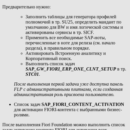
Предварительно нужно:
Заполнить таблицы для генератора профилей
полномочий в тр. SU25, определить мандант по
умолчанию для BW и имя логической системы и
активированы сервисы в тр. SICF.
Применить все необходимые SAP-ноты,
перечисленные в ноте для релиза (см. начало
раздела), в правильном порядке.
Активировать Встроенную аналитику и
Корпоративный поиск.
Выполнить список задач
SAP_GW_FIORI_ERP_ONE_CLNT_SETUP
в тр.
STC01
.
После выполнения первой задачи уже доступна панель
FLP с административными плитками, если созданная
административная роль присвоена пользователю.
Список задач
SAP_FIORI_CONTENT_ACTIVATION
для активации FIORI-контента с выбранными бизнес-
ролями.
После выполнения Fiori Foundation можно выполнить список
задач активации контента FIORI для активации всех