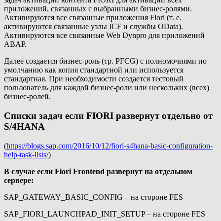
приложений, связанных с выбранными бизнес-ролями.
Активируются все связанные приложения Fiori (т. е.
активируются связанные узлы ICF и службы OData).
Активируются все связанные Web Dynpro для приложений
ABAP.
Далее создается бизнес-роль (тр. PFCG) с полномочиями по
умолчанию как копия стандартной или используется
стандартная. При необходимости создается тестовый
пользователь для каждой бизнес-роли или нескольких (всех)
бизнес-ролей.
Списки задач если FIORI развернут отдельно от
S/4HANA
(
https://blogs.sap.com/2016/10/12/fiori-s4hana-basic-configuration-
help-task-lists/
)
В случае если
Fiori
Frontend развернут на отдельном
сервере:
SAP_GATEWAY_BASIC_CONFIG – на стороне FES
SAP_FIORI_LAUNCHPAD_INIT_SETUP – на стороне FES