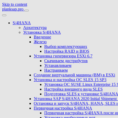
Skip to content
planksap.pro
S/4HANA
Архитектура
Установка S/4HANA
Введение
Железо
Выбор комплектующих
Настройка RAID и BIOS
Установка гипервизора ESXi 6.7
Скачиваем дистрибутив
Устанавливаем
Настраиваем
Создание виртуальной машины (ВМ) в ESXi
Установка и настройка ОС SLES 15 SP3
Установка ОС SUSE Linux Enterprise 15 
Настройка внешнего вида SLES
Подготовка SLES к установке S/4HAN
Установка SAP S/4HANA 2020 Initial Shipment 
Остановка и запуск S/4HANA, HANA, SLES 
Первичная настройка S/4HANA
Первичная настройка S/4HANA после и
Установка необходимых нот