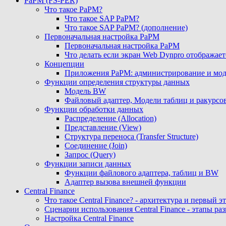
PaPM (FS-PER)
Что такое PaPM?
Что такое SAP PaPM?
Что такое SAP PaPM? (дополнение)
Первоначальная настройка PaPM
Первоначальная настройка PaPM
Что делать если экран Web Dynpro отображает
Концепции
Приложения PaPM: администрирование и мо
Функции определения структуры данных
Модель BW
Файловый адаптер, Модели таблиц и ракурсо
Функции обработки данных
Распределение (Allocation)
Представление (View)
Структура переноса (Transfer Structure)
Соединение (Join)
Запрос (Query)
Функции записи данных
Функции файлового адаптера, таблиц и BW
Адаптер вызова внешней функции
Central Finance
Что такое Central Finance? - архитектура и первый 
Сценарии использования Central Finance - этапы ра
Настройка Central Finance