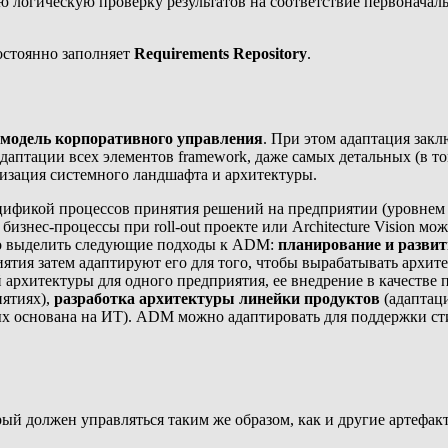
 логическую проверку результатов на соответствие первоначал
постоянно заполняет
Requirements Repository
.
 модель корпоративного управления
. При этом адаптация зак
 адаптации всех элементов framework, даже самых детальных (в 
лизация системного ландшафта и архитектуры.
ификой процессов принятия решений на предприятии (уровнем зре
бизнес-процессы при roll-out проекте или Architecture Vision мо
но выделить следующие подходы к ADM:
планирование и развит
ятия затем адаптируют его для того, чтобы
вырабатывать
архит
 архитектуры для одного предприятия, ее внедрение в качестве 
иятиях),
разработка архитектуры линейки продуктов
(адаптац
основана на ИТ). ADM можно адаптировать для поддержки стиля A
рый должен управляться таким же образом, как и другие артефа