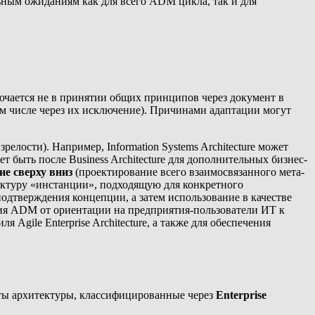
ьным ожиданиям как для всего ADM цикла, так и для
лючается не в принятии общих принципов через документ в
том числе через их исключение). Причинами адаптации могут
лости). Например, Information Systems Architecture может
жет быть после Business Architecture для дополнительных бизнес-
ие сверху вниз
(проектирование всего взаимосвязанного мета-
ектуру «инстанции», подходящую для конкретного
подтверждения концепции, а затем использование в качестве
ия ADM от ориентации на предприятия-пользователи ИТ к
gile Enterprise Architecture, а также для обеспечения
кты архитектуры, классифицированные через
Enterprise