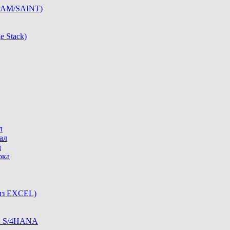
SPAM/SAINT)
e Stack)
л
ал
л
ока
из EXCEL)
 в S/4HANA