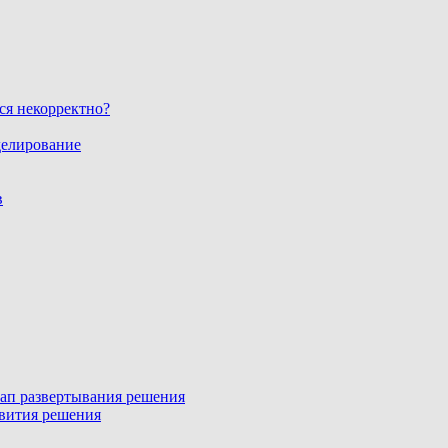
ся некорректно?
делирование
в
этап развертывания решения
звития решения