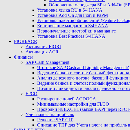
Обновление менеджера SP и Add-On (
Установка языка RU в S/4HANA
Установка Add-On для Fiori и PaPM
Установка пакетов обновлений (Feature Packag
Копирование манданта в S/4HANA
Первоначальные настройки в манданте
Установка Best Practices S/4HANA
FIORI/ACR
Активация FIORI
Активация ACR
Финансы
SAP Cash Management
Что такое SAP Cash and Liquidity Management?
Ведение банков и счетов: базовый функциона
Анализ денежного потока: базовый функцион
Ведение банков и счетов: полный функциона
Позиции ликвидности: анализ денежного пот
FI/CO
Расширение полей ACDOCA
Минимальные настройки для FI/CO
Проводки из EXCEL (вызов BAPI через RFC 
Учет налога на прибыль
Решение SAP CIT
Описание ТПР для Учета налога на прибыль