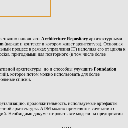
 постоянно наполняют
Architecture Repository
архитектурными
um
(каркас и контекст в котором живет архитектура). Основная
ный процесс в рамках управления IT) наполняя его от цикла к
cks), пригодными для повторного (в том числе более
ативной архитектуры, но и способны улучшить
Foundation
гий), которое потом можно использовать для более
рольные списки.
 детализацию, продолжительность, используемые артефакты
енной архитектуры. ADM можно применять в сочетании с
ций. Необходимо документировать все модели на предприятии