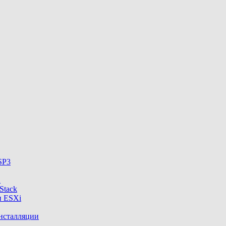
SP3
A
Stack
и ESXi
нсталляции