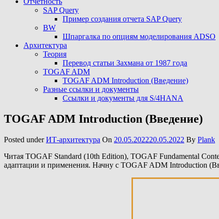
Отчетность
SAP Query
Пример создания отчета SAP Query
BW
Шпаргалка по опциям моделирования ADSO
Архитектура
Теория
Перевод статьи Захмана от 1987 года
TOGAF ADM
TOGAF ADM Introduction (Введение)
Разные ссылки и документы
Ссылки и документы для S/4HANA
TOGAF ADM Introduction (Введение)
Posted under
ИТ-архитектура
On
20.05.2022
20.05.2022
By
Plank
Читая TOGAF Standard (10th Edition), TOGAF Fundamental Cont
адаптации и применения. Начну с TOGAF ADM Introduction (Вв