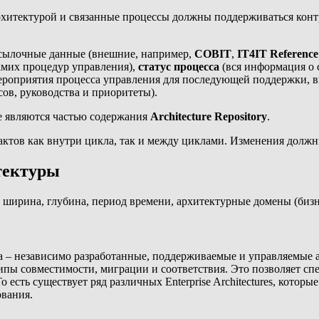
хитектурой и связанные процессы должны поддерживаться конт
сылочные данные (внешние, например,
COBIT
,
IT4IT Reference
самих процедур управления),
статус процесса
(вся информация о 
ероприятия процесса управления для последующей поддержки, в
ов, руководства и приоритеты).
е являются частью содержания
Architecture Repository
.
тов как внутри цикла, так и между циклами. Изменения должны 
тектуры
 ширина, глубина, период времени, архитектурные домены (бизн
 – независимо разработанные, поддерживаемые и управляемые а
ипы совместимости, миграции и соответствия. Это позволяет сп
есть существует ряд различных Enterprise Architectures, котор
вания.