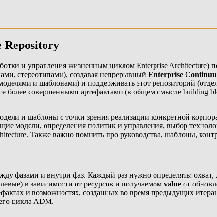
 Repository
ботки и управления жизненным циклом Enterprise Architecture)
ами, стереотипами), создавая непрерывный
Enterprise Continu
оделями и шаблонами) и поддерживать этот репозиторий (отдель
 более совершенными артефактами (в общем смысле building blo
одели и шаблоны с точки зрения реализации конкретной корпор
общие модели, определения политик и управления, выбор техноло
hitecture. Также важно помнить про руководства, шаблоны, конт
жду фазами и внутри фаз. Каждый раз нужно определять: охват,
левые) в зависимости от ресурсов и получаемом
value
от обновл
ефактах и возможностях, созданных во время предыдущих итера
щего цикла ADM.