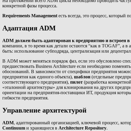
На протяжении всего ADM цикла необходимо проводить частую
конкретной фазы процесса.
Requirements Management
есть всегда, это процесс, который 
Адаптация ADM
ADM должен быть адаптирован к предприятию и встроен в
компании, в то время как детали остаются “как в TOGAF”, а в
быть: использование субподряда, централизация или децентра
В ADM может меняться порядок фаз, если это обусловлено спец
предшествовать Business Architecture если необходимо поменять 
обоснований. В зависимости от специфики предприятия мож
предприятия как единого объекта),
шаблон
(отдельные предпри
соответствующего предприятия),
пилот
(разработка конкретной
«эталонной архитектуры» для клонирования на других предпр
ориентации на предприятия-поставщики ИТ, продукция которых 
гибкости предприятия.
Управление архитектурой
ADM
, адаптированный организацией, ключевой процесс, кото
Continuum
и хранящиеся в
Architecture Repository
.