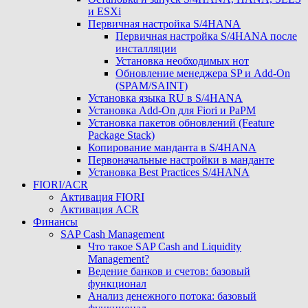
и ESXi
Первичная настройка S/4HANA
Первичная настройка S/4HANA после
инсталляции
Установка необходимых нот
Обновление менеджера SP и Add-On
(SPAM/SAINT)
Установка языка RU в S/4HANA
Установка Add-On для Fiori и PaPM
Установка пакетов обновлений (Feature
Package Stack)
Копирование манданта в S/4HANA
Первоначальные настройки в манданте
Установка Best Practices S/4HANA
FIORI/ACR
Активация FIORI
Активация ACR
Финансы
SAP Cash Management
Что такое SAP Cash and Liquidity
Management?
Ведение банков и счетов: базовый
функционал
Анализ денежного потока: базовый