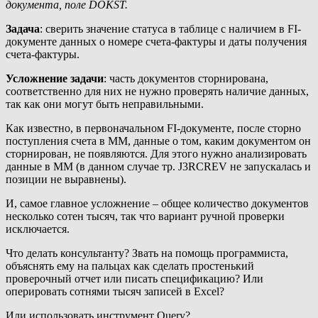
документа, поле
DOKST.
Задача
: сверить значение статуса в таблице с наличием в FI-
документе данных о номере счета-фактуры и даты получения
счета-фактуры.
Усложнение задачи
: часть документов сторнирована,
соответственно для них не нужно проверять наличие данных,
так как они могут быть неправильными.
Как известно, в первоначальном FI-документе, после сторно
поступления счета в MM, данные о том, каким документом он
сторнирован, не появляются. Для этого нужно анализировать
данные в MM (в данном случае тр. J3RCREV не запускалась и
позиции не выравнены).
И, самое главное усложнение – общее количество документов
несколько сотен тысяч, так что вариант ручной проверки
исключается.
Что делать консультанту? Звать на помощь программиста,
объяснять ему на пальцах как сделать простенький
проверочный отчет или писать спецификацию? Или
оперировать сотнями тысяч записей в Excel?
Или использовать инструмент Query?