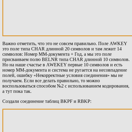
Важно отметить, что это не совсем правильно. Поле AWKEY
это поле типа CHAR длинной 20 символов и там лежит 14
символов: Номер MM-документа + Год, а мы это поле
присваиваем полю BELNR типа CHAR длинной 10 символов.
Но на наше счастье в AWEKEY первые 10 символов и есть
номер MM-документа и система не ругается на несовпадение
полей, ошибку «Некорректные условия соединения» мы не
получаем. Если все делать правильно, то можно
воспользоваться способом №2 с использованием кодирования,
а тут пока так.
Создали соединение таблиц BKPF и RBKP: