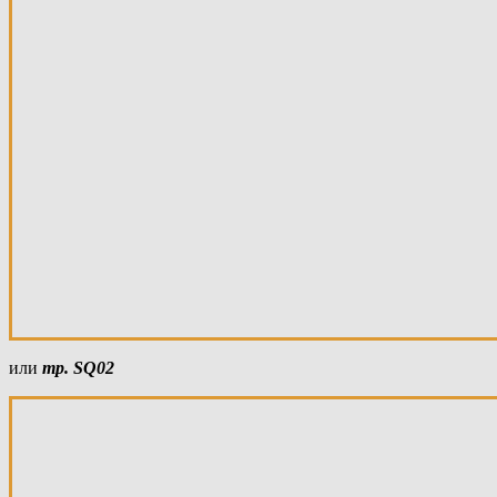
или
тр.
SQ02