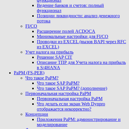
функционал
Ведение банков и счетов: полный
функционал
Позиции ликвидности: анализ денежного
потока
FI/CO
Расширение полей ACDOCA
Минимальные настройки для FI/CO
Проводки из EXCEL (вызов BAPI через RFC
из EXCEL)
Учет налога на прибыль
Решение SAP CIT
Описание ТПР для Учета налога на прибыль
в S/4HANA
PaPM (FS-PER)
Что такое PaPM?
Что такое SAP PaPM?
Что такое SAP PaPM? (дополнение)
Первоначальная настройка PaPM
Первоначальная настройка PaPM
Что делать если экран Web Dynpro
отображается некорректно?
Концепции
Приложения PaPM: администрирование и
моделирование