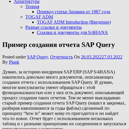
Архитектура
Теория
Перевод статьи Захмана от 1987 года
TOGAF ADM
TOGAF ADM Introduction (Введение)
Разные ссылки и документы
Ссылки и документы для S/4HANA
Пример создания отчета SAP Query
Posted under
SAP Query
,
Отчетность
On
26.03.2022
27.03.2022
By
Plank
Думаю, за историю внедрения SAP ERP (SAP S/4HANA)
накопилось довольно много документов, описывающих
создание отчета с использованием SAP Query. И думаю,
многие консультанты умеют обращаться с этой
функциональностью или у них есть документ, описывающий
процесс создания таких отчетов. Тем не менее выкладываю
старый пример создания отчета SAP Query (нашел в закромах,
разбирая накопившиеся за годы файлы) сделанный по
принципу “how to” может кому-то пригодится и он найдет
что-то новое. Отчет будет с использованием нескольких
таблиц и с разными принципами их соединения и запускаться
через транзакцию с вариантом.