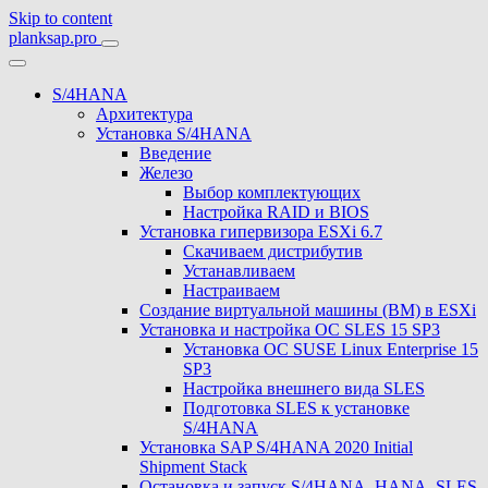
Skip to content
planksap.pro
S/4HANA
Архитектура
Установка S/4HANA
Введение
Железо
Выбор комплектующих
Настройка RAID и BIOS
Установка гипервизора ESXi 6.7
Скачиваем дистрибутив
Устанавливаем
Настраиваем
Создание виртуальной машины (ВМ) в ESXi
Установка и настройка ОС SLES 15 SP3
Установка ОС SUSE Linux Enterprise 15
SP3
Настройка внешнего вида SLES
Подготовка SLES к установке
S/4HANA
Установка SAP S/4HANA 2020 Initial
Shipment Stack
Остановка и запуск S/4HANA, HANA, SLES