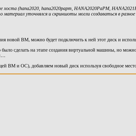
 хоста (hana2020, hana2020papm, HANA2020PaPM, HANA2021PaPAM
что материал уточнялся и скриншоты могли создаваться в разное
ния новой ВМ, можно будет подключить к ней этот диск и испол
было сделать на этапе создания виртуальной машины, но можно 
ей…
й ВМ и ОС), добавляем новый диск используя свободное место в