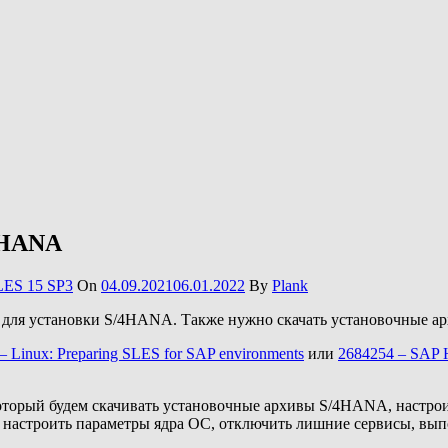
4HANA
LES 15 SP3
On
04.09.2021
06.01.2022
By
Plank
S для установки S/4HANA. Также нужно скачать установочные а
– Linux: Preparing SLES for SAP environments
или
2684254 – SAP 
торый будем скачивать установочные архивы S/4HANA, настроить
ы, настроить параметры ядра ОС, отключить лишние сервисы, в