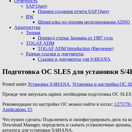
Отчетность
SAP Query
Пример создания отчета SAP Query
BW
Шпаргалка по опциям моделирования ADSO
Архитектура
Теория
Перевод статьи Захмана от 1987 года
TOGAF ADM
TOGAF ADM Introduction (Введение)
Разные ссылки и документы
Ссылки и документы для S/4HANA
Подготовка ОС SLES для установки S/
Posted under
Установка S/4HANA
,
Установка и настройка ОС S
Прежде чем запускать sapinst, необходима подготовка ОС SLE
Рекомендации по настройке ОС можно найти в нотах:
1275776 
Applications 15
.
Что нужно сделать: Подключить и сконфигурировать диск на ко
Download Manager, определить и скачать установочные архив
каталоги для установки S/4HANA.