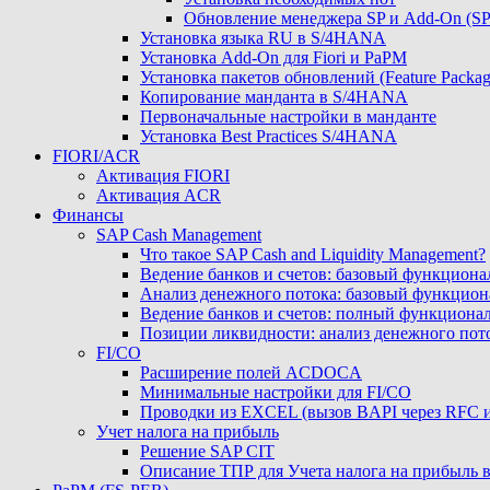
Обновление менеджера SP и Add-On (
Установка языка RU в S/4HANA
Установка Add-On для Fiori и PaPM
Установка пакетов обновлений (Feature Packag
Копирование манданта в S/4HANA
Первоначальные настройки в манданте
Установка Best Practices S/4HANA
FIORI/ACR
Активация FIORI
Активация ACR
Финансы
SAP Cash Management
Что такое SAP Cash and Liquidity Management?
Ведение банков и счетов: базовый функциона
Анализ денежного потока: базовый функцион
Ведение банков и счетов: полный функциона
Позиции ликвидности: анализ денежного пот
FI/CO
Расширение полей ACDOCA
Минимальные настройки для FI/CO
Проводки из EXCEL (вызов BAPI через RFC 
Учет налога на прибыль
Решение SAP CIT
Описание ТПР для Учета налога на прибыль