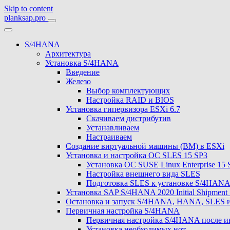
Skip to content
planksap.pro
S/4HANA
Архитектура
Установка S/4HANA
Введение
Железо
Выбор комплектующих
Настройка RAID и BIOS
Установка гипервизора ESXi 6.7
Скачиваем дистрибутив
Устанавливаем
Настраиваем
Создание виртуальной машины (ВМ) в ESXi
Установка и настройка ОС SLES 15 SP3
Установка ОС SUSE Linux Enterprise 15 
Настройка внешнего вида SLES
Подготовка SLES к установке S/4HAN
Установка SAP S/4HANA 2020 Initial Shipment 
Остановка и запуск S/4HANA, HANA, SLES 
Первичная настройка S/4HANA
Первичная настройка S/4HANA после и
Установка необходимых нот