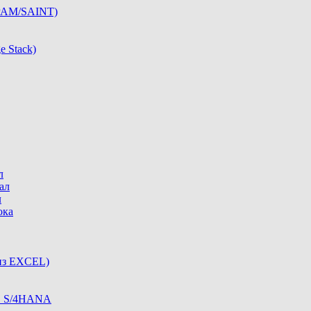
SPAM/SAINT)
e Stack)
л
ал
л
ока
из EXCEL)
 в S/4HANA