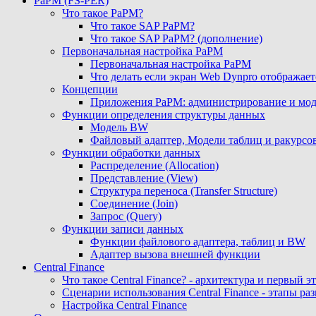
PaPM (FS-PER)
Что такое PaPM?
Что такое SAP PaPM?
Что такое SAP PaPM? (дополнение)
Первоначальная настройка PaPM
Первоначальная настройка PaPM
Что делать если экран Web Dynpro отображает
Концепции
Приложения PaPM: администрирование и мо
Функции определения структуры данных
Модель BW
Файловый адаптер, Модели таблиц и ракурсо
Функции обработки данных
Распределение (Allocation)
Представление (View)
Структура переноса (Transfer Structure)
Соединение (Join)
Запрос (Query)
Функции записи данных
Функции файлового адаптера, таблиц и BW
Адаптер вызова внешней функции
Central Finance
Что такое Central Finance? - архитектура и первый 
Сценарии использования Central Finance - этапы ра
Настройка Central Finance