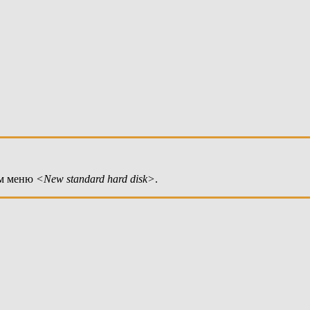
ем меню
<New standard hard disk>
.