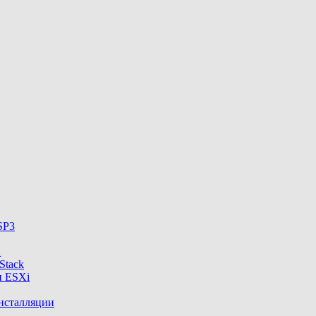
SP3
A
Stack
и ESXi
нсталляции