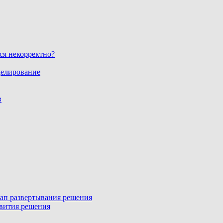
ся некорректно?
делирование
в
этап развертывания решения
звития решения