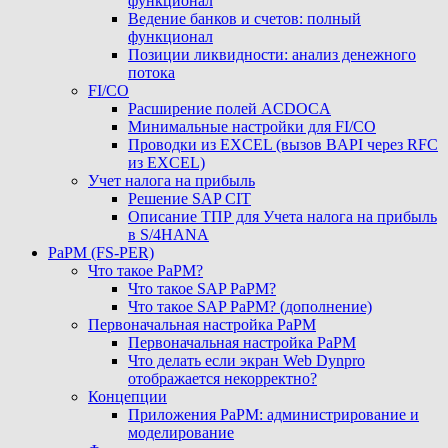
функционал
Ведение банков и счетов: полный
функционал
Позиции ликвидности: анализ денежного
потока
FI/CO
Расширение полей ACDOCA
Минимальные настройки для FI/CO
Проводки из EXCEL (вызов BAPI через RFC
из EXCEL)
Учет налога на прибыль
Решение SAP CIT
Описание ТПР для Учета налога на прибыль
в S/4HANA
PaPM (FS-PER)
Что такое PaPM?
Что такое SAP PaPM?
Что такое SAP PaPM? (дополнение)
Первоначальная настройка PaPM
Первоначальная настройка PaPM
Что делать если экран Web Dynpro
отображается некорректно?
Концепции
Приложения PaPM: администрирование и
моделирование