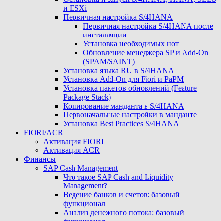
и ESXi
Первичная настройка S/4HANA
Первичная настройка S/4HANA после
инсталляции
Установка необходимых нот
Обновление менеджера SP и Add-On
(SPAM/SAINT)
Установка языка RU в S/4HANA
Установка Add-On для Fiori и PaPM
Установка пакетов обновлений (Feature
Package Stack)
Копирование манданта в S/4HANA
Первоначальные настройки в манданте
Установка Best Practices S/4HANA
FIORI/ACR
Активация FIORI
Активация ACR
Финансы
SAP Cash Management
Что такое SAP Cash and Liquidity
Management?
Ведение банков и счетов: базовый
функционал
Анализ денежного потока: базовый