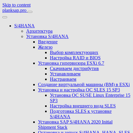
Skip to content
planksap.pro
S/4HANA
Архитектура
Установка S/4HANA
Введение
Железо
Выбор комплектующих
Настройка RAID и BIOS
Установка гипервизора ESXi 6.7
Скачиваем дистрибутив
Устанавливаем
Настраиваем
Создание виртуальной машины (ВМ) в ESXi
Установка и настройка ОС SLES 15 SP3
Установка ОС SUSE Linux Enterprise 15
SP3
Настройка внешнего вида SLES
Подготовка SLES к установке
S/4HANA
Установка SAP S/4HANA 2020 Initial
Shipment Stack
Остановка и запуск S/4HANA, HANA, SLES