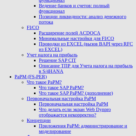
функционал
Ведение банков и счетов: полный
функционал
Позиции ликвидности: анализ денежного
потока
FI/CO
Расширение полей ACDOCA
Минимальные настройки для FI/CO
Проводки из EXCEL (вызов BAPI через RFC
из EXCEL)
Учет налога на прибыль
Решение SAP CIT
Описание ТПР для Учета налога на прибыль
в S/4HANA
PaPM (FS-PER)
Что такое PaPM?
Что такое SAP PaPM?
Что такое SAP PaPM? (дополнение)
Первоначальная настройка PaPM
Первоначальная настройка PaPM
Что делать если экран Web Dynpro
отображается некорректно?
Концепции
Приложения PaPM: администрирование и
моделирование