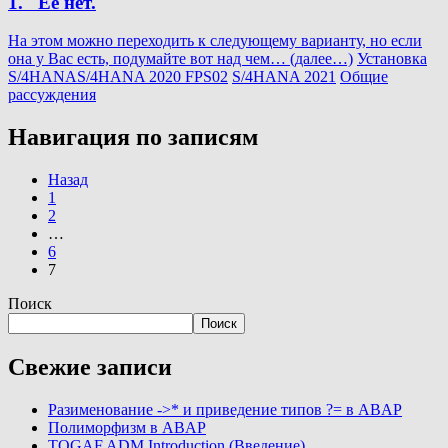
1. Её нет.
На этом можно переходить к следующему варианту, но если
она у Вас есть, подумайте вот над чем…
(далее…)
Установка
S/4HANA
S/4HANA 2020 FPS02
S/4HANA 2021
Общие
рассуждения
Навигация по записям
Назад
1
2
…
6
7
Поиск
Поиск
Свежие записи
Разименование ->* и приведение типов ?= в ABAP
Полиморфизм в ABAP
TOGAF ADM Introduction (Введение)