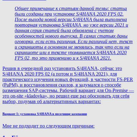
Общее примечание к статьям данной темы: статьи
были созданы при установке S/4HANA 2020 FPS 02.
После выхода новой версии S/4HANA была выполнена
повторная установка S/4HANA, но уже версии 2021 и
данная серия статей была обновлена с учетом
особенностей нового выпуска. В самих статьях даны
оговорки, если есть различия. Если различий нет, текст
и скриншоты в основном не менялись, так что если на
скриншоте или в тексте упоминается S/4HANA 2020
FPS 02, то это применимо и к S/4HANA 2021.
Решив в очередной раз установить S/4HANA, сейчас это
S/4HANA 2020 FPS 02 (а потом и S/4HANA 2021), для
практического изучения новых функций, в частности FS-PER
(PaPM), и восстановления скилов, я задумался о способе
размещения SAP-системы. Рабочий вариант для On-Premise —
это on-site «kladovka», но решил еще раз обосновать для себя
выбор, подумав об альтернативных вариантах:
Вариант 1: установка S/4HANA в песочнице компании
Мне не подходит по следующим причинам: