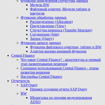
Функции определения структуры данных
Модель BW
Файловый адаптер, Модели таблиц и
ракурсов
Функции обработки данных
Распределение (Allocation)
Представление (View)
Структура переноса (Transfer Structure)
Соединение (Join)
Запрос (Query)
Функции записи данных
Функции файлового адаптера, таблиц и BW
Адаптер вызова внешней функции
Central Finance
Что такое Central Finance? - архитектура и первый
этап развертывания решения
Сценарии использования Central Finance - этапы
развития решения
Настройка Central Finance
Отчетность
SAP Query
Пример создания отчета SAP Query
BW
Шпаргалка по опциям моделирования
ADSO