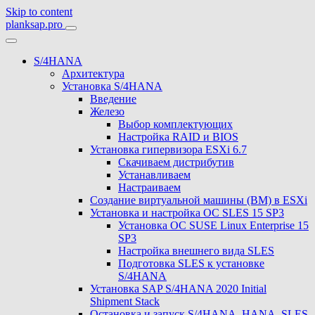
Skip to content
planksap.pro
S/4HANA
Архитектура
Установка S/4HANA
Введение
Железо
Выбор комплектующих
Настройка RAID и BIOS
Установка гипервизора ESXi 6.7
Скачиваем дистрибутив
Устанавливаем
Настраиваем
Создание виртуальной машины (ВМ) в ESXi
Установка и настройка ОС SLES 15 SP3
Установка ОС SUSE Linux Enterprise 15
SP3
Настройка внешнего вида SLES
Подготовка SLES к установке
S/4HANA
Установка SAP S/4HANA 2020 Initial
Shipment Stack
Остановка и запуск S/4HANA, HANA, SLES