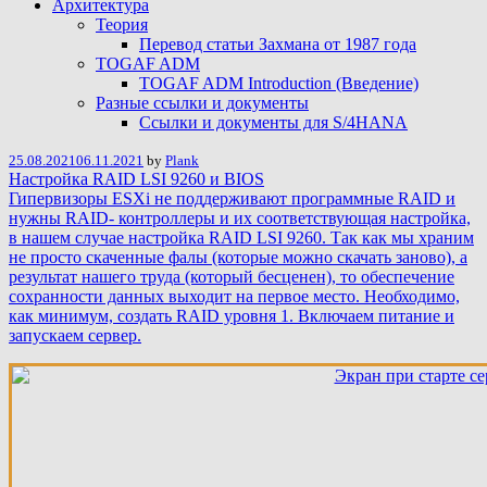
Архитектура
Теория
Перевод статьи Захмана от 1987 года
TOGAF ADM
TOGAF ADM Introduction (Введение)
Разные ссылки и документы
Ссылки и документы для S/4HANA
25.08.2021
06.11.2021
by
Plank
Настройка RAID LSI 9260 и BIOS
Гипервизоры ESXi не поддерживают программные RAID и
нужны RAID- контроллеры и их соответствующая настройка,
в нашем случае настройка RAID LSI 9260. Так как мы храним
не просто скаченные фалы (которые можно скачать заново), а
результат нашего труда (который бесценен), то обеспечение
сохранности данных выходит на первое место. Необходимо,
как минимум, создать RAID уровня 1. Включаем питание и
запускаем сервер.