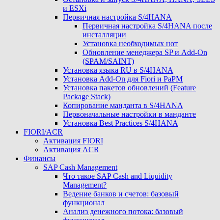
и ESXi
Первичная настройка S/4HANA
Первичная настройка S/4HANA после
инсталляции
Установка необходимых нот
Обновление менеджера SP и Add-On
(SPAM/SAINT)
Установка языка RU в S/4HANA
Установка Add-On для Fiori и PaPM
Установка пакетов обновлений (Feature
Package Stack)
Копирование манданта в S/4HANA
Первоначальные настройки в манданте
Установка Best Practices S/4HANA
FIORI/ACR
Активация FIORI
Активация ACR
Финансы
SAP Cash Management
Что такое SAP Cash and Liquidity
Management?
Ведение банков и счетов: базовый
функционал
Анализ денежного потока: базовый